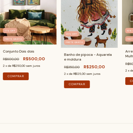
17
%
OFF
10
%
29
%
OFF
FRETE GRÁTIS
FRET
FRETE GRÁTIS
Conjunto Dois dois
Arr
Banho de pipoca - Aquarela
Mulh
R$500,00
R$600,00
e moldura
R$5
2
x de
R$250,00
sem juros
R$250,00
R$350,00
2
x d
2
x de
R$125,00
sem juros
COMPRAR
C