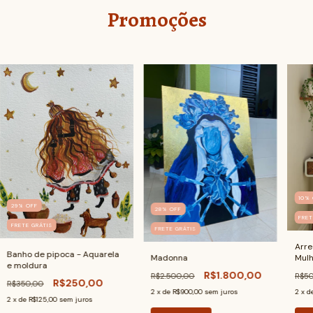
Promoções
10
%
29
%
OFF
28
%
OFF
FRET
FRETE GRÁTIS
FRETE GRÁTIS
Arr
Banho de pipoca - Aquarela
Madonna
Mulh
e moldura
R$1.800,00
R$2.500,00
R$5
R$250,00
R$350,00
2
x de
R$900,00
sem juros
2
x d
2
x de
R$125,00
sem juros