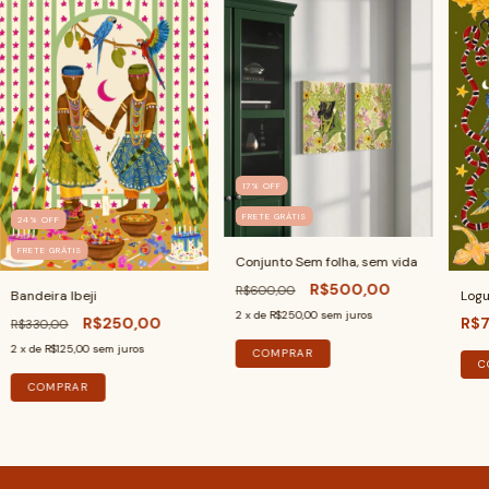
17
%
OFF
FRETE GRÁTIS
24
%
OFF
FRETE GRÁTIS
Conjunto Sem folha, sem vida
R$500,00
R$600,00
Bandeira Ibeji
Logu
2
x de
R$250,00
sem juros
R$250,00
R$7
R$330,00
2
x de
R$125,00
sem juros
COMPRAR
C