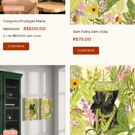
FRETE GRÁTIS
Conjunto Proteção Maior
R$500,00
R$600,00
Sem Folha Sem Vida
2
x de
R$250,00
sem juros
R$75,00
COMPRAR
COMPRAR
17
%
OFF