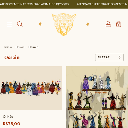
S SOMENTE NAS COMPRAS ACIMA DE R$250,00.
ATENÇÃO! FRETE GRÁTIS SOMENTE NAS 
0
Início
.
Orixás
.
Ossain
Ossain
FILTRAR
Orixás
R$75,00