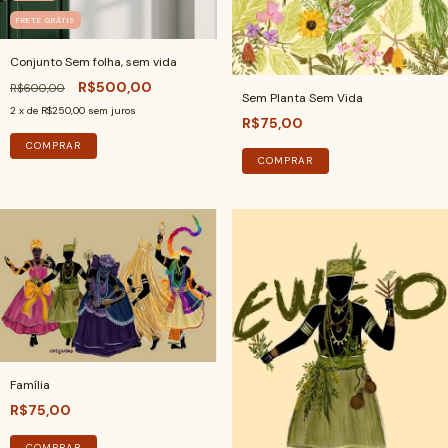
FRETE GRÁTIS
Conjunto Sem folha, sem vida
R$500,00
R$600,00
Sem Planta Sem Vida
2
x de
R$250,00
sem juros
R$75,00
COMPRAR
COMPRAR
Família
R$75,00
COMPRAR