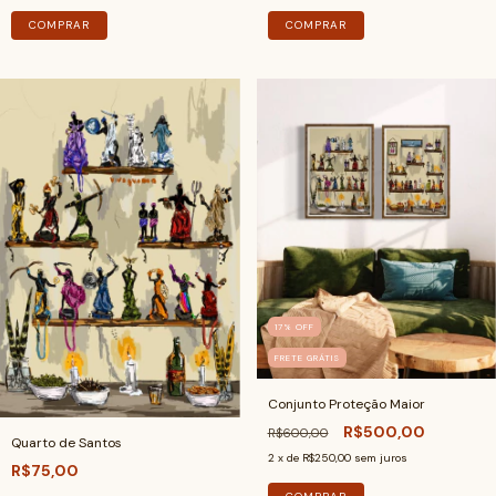
COMPRAR
COMPRAR
17
%
OFF
FRETE GRÁTIS
Conjunto Proteção Maior
R$500,00
R$600,00
Quarto de Santos
2
x de
R$250,00
sem juros
R$75,00