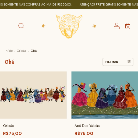
OMENTE NAS COMPRAS ACIMA DE R$250,00.
ATENÇÃO! FRETE GRÁTIS SOMENTE NAS COM
0
Início
.
Orixás
.
Obá
Obá
FILTRAR
Orixás
Axé Das Yabás
R$75,00
R$75,00