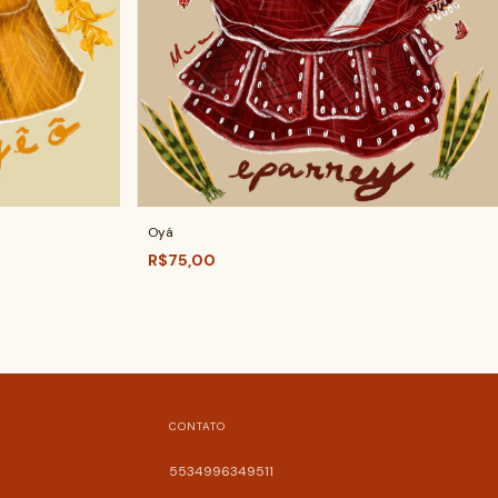
Oyá
R$75,00
CONTATO
5534996349511