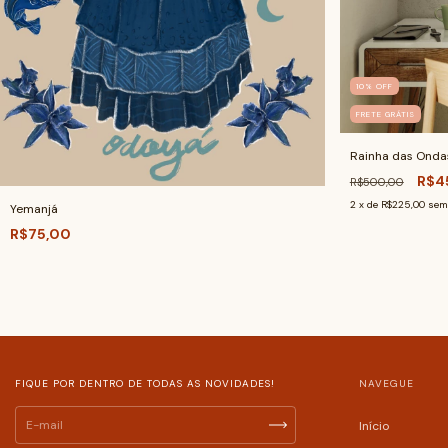
10
%
OFF
FRETE GRÁTIS
Rainha das Onda
R$4
R$500,00
2
x de
R$225,00
sem
Yemanjá
R$75,00
FIQUE POR DENTRO DE TODAS AS NOVIDADES!
NAVEGUE
Início