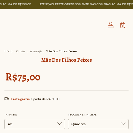
0,00.
ATENÇÃO! FRETE GRÁTIS SOMENTE NAS COMPRAS ACIMA DE R$250,00.
ATENÇ
0
Início
.
Orixás
.
Yemanjá
.
Mãe Dos Filhos Peixes
Mãe Dos Filhos Peixes
R$75,00
Frete grátis
a partir de
R$250,00
TAMANHO
TIPOLOGIA E MATERIAL