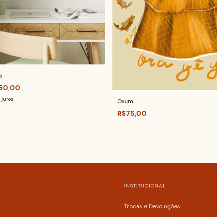
s
50,00
 juros
Oxum
R$75,00
INSTITUCIONAL
Trocas e Devoluções