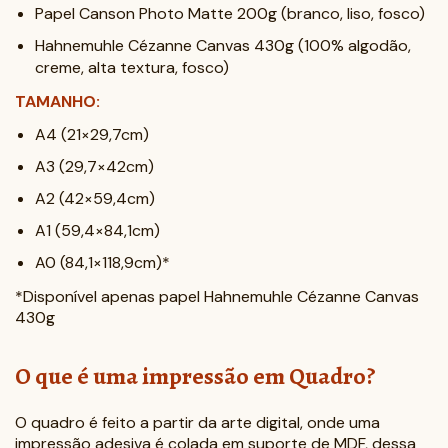
Papel Canson Photo Matte 200g (branco, liso, fosco)
Hahnemuhle Cézanne Canvas 430g (100% algodão,
creme, alta textura, fosco)
TAMANHO:
A4 (21×29,7cm)
A3 (29,7×42cm)
A2 (42×59,4cm)
A1 (59,4×84,1cm)
A0 (84,1×118,9cm)*
*Disponível apenas papel Hahnemuhle Cézanne Canvas
430g
O que é uma impressão em Quadro?
O quadro é feito a partir da arte digital, onde uma
impressão adesiva é colada em suporte de MDF, dessa