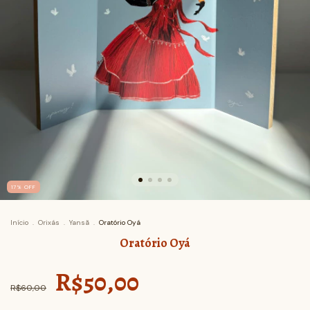
17
%
OFF
Início
.
Orixás
.
Yansã
.
Oratório Oyá
Oratório Oyá
R$50,00
R$60,00