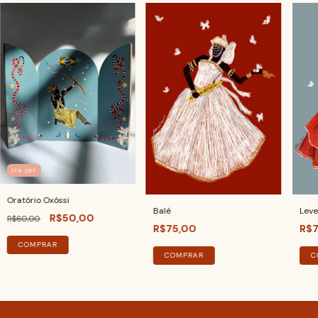
17
%
OFF
Oratório Oxóssi
Balé
Leve
R$50,00
R$60,00
R$75,00
R$7
COMPRAR
C