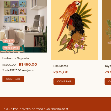
10
%
OFF
FRETE GRÁTIS
Umbanda Sagrada
R$450,00
R$500,00
Das Matas
Toy
2
x de
R$225,00
sem juros
R$75,00
R$7
COMPRAR
COMPRAR
C
FIQUE POR DENTRO DE TODAS AS NOVIDADES!