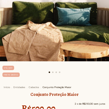
17
%
OFF
FRETE GRÁTIS
Início
.
Entidades
.
Caboclos
.
Conjunto Proteção Maior
Conjunto Proteção Maior
R$500,00
2
x de
R$250,00
sem juros