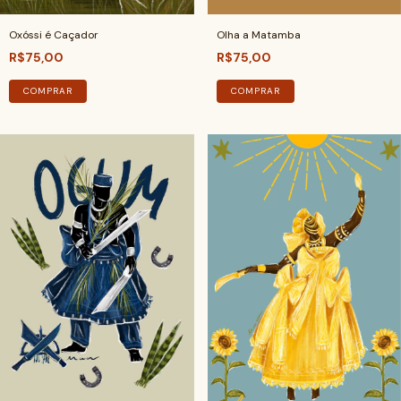
Oxóssi é Caçador
Olha a Matamba
R$75,00
R$75,00
COMPRAR
COMPRAR