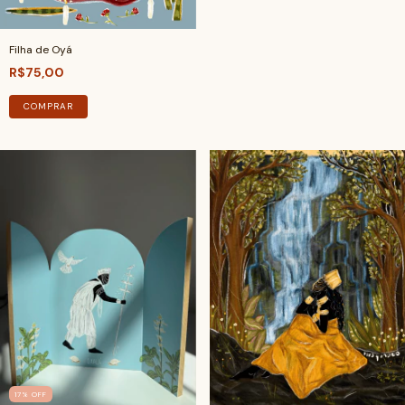
Filha de Oyá
R$75,00
COMPRAR
17
%
OFF