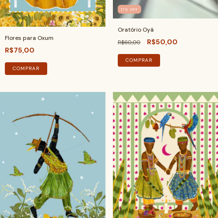
17
%
OFF
Oratório Oyá
Flores para Oxum
R$50,00
R$60,00
R$75,00
COMPRAR