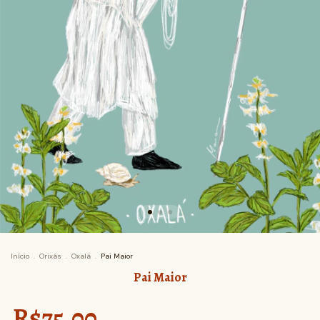
Início
.
Orixás
.
Oxalá
.
Pai Maior
Pai Maior
R$75,00