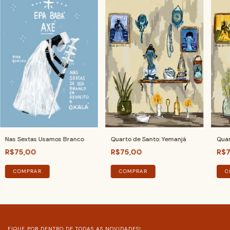
Quarto de Santo: Yemanjá
Quar
Nas Sextas Usamos Branco
R$75,00
R$7
R$75,00
COMPRAR
C
COMPRAR
FIQUE POR DENTRO DE TODAS AS NOVIDADES!