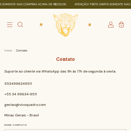
S SOMENTE NAS COMPRAS ACIMA DE R$250,00.
ATENÇÃO! FRETE GRÁTIS SOMENTE NAS 
0
Início
.
Contato
Contato
Suporte ao cliente via WhatsApp das 9h às 17h de segunda à sexta.
5534996349511
+55 34 99634‑9511‬
gestao@vivoquadro.com
Minas Gerais - Brasil
NOME COMPLETO