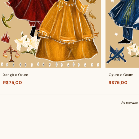
Xangô e Oxum
Ogum e Oxum
R$75,00
R$75,00
Ao navegar 