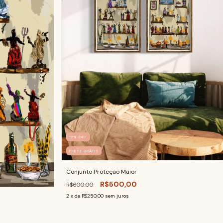
17
%
OFF
FRETE GRÁTIS
Conjunto Proteção Maior
R$500,00
R$600,00
2
x de
R$250,00
sem juros