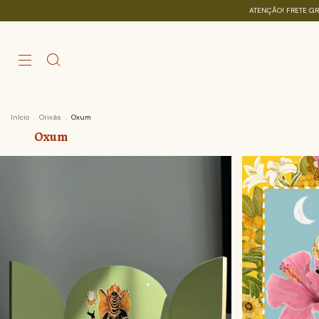
ATENÇÃO! FRETE GRÁTIS SOMENTE NAS CO
Início
.
Orixás
.
Oxum
Oxum