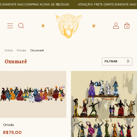
OMENTE NAS COMPRAS ACIMA DE R$250,00.
ATENÇÃO! FRETE GRÁTIS SOMENTE NAS COM
0
Início
.
Orixás
.
Oxumarê
Oxumarê
FILTRAR
Orixás
R$75,00