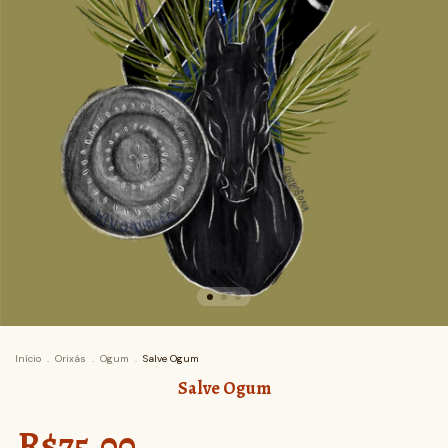
Início
.
Orixás
.
Ogum
.
Salve Ogum
Salve Ogum
R$75,00