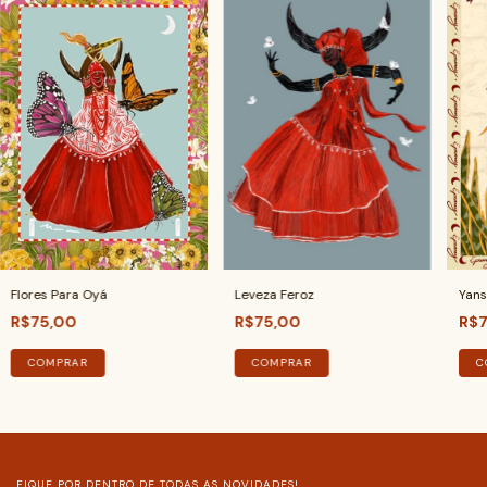
Flores Para Oyá
Leveza Feroz
Yans
R$75,00
R$75,00
R$7
COMPRAR
COMPRAR
C
FIQUE POR DENTRO DE TODAS AS NOVIDADES!