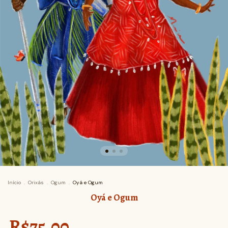
Início
.
Orixás
.
Ogum
.
Oyá e Ogum
Oyá e Ogum
R$75,00